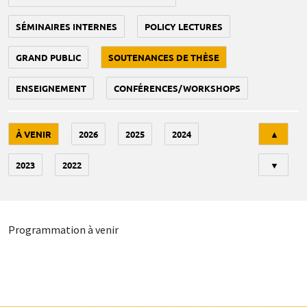
SÉMINAIRES INTERNES
POLICY LECTURES
GRAND PUBLIC
SOUTENANCES DE THÈSE
ENSEIGNEMENT
CONFÉRENCES/WORKSHOPS
Tri
À VENIR
2026
2025
2024
▲
2023
2022
▼
Programmation à venir