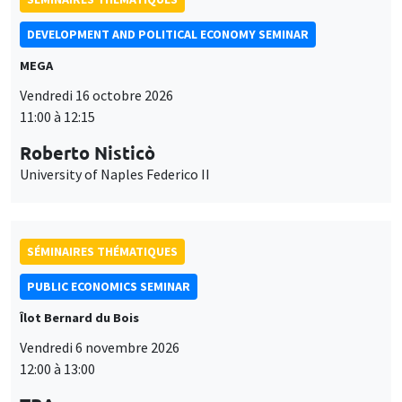
SÉMINAIRES THÉMATIQUES
PUBLIC ECONOMICS SEMINAR
Îlot Bernard du Bois
Vendredi 6 novembre 2026
12:00 à 13:00
TBA
SÉMINAIRES GÉNÉRAUX
AMSE SEMINAR
Îlot Bernard du Bois
Amphithéâtre
Ce site utilise des cookies et des services tiers pour garantir son bon
Lundi 9 novembre 2026
Utilisation
fonctionnement, analyser la fréquentation du site et proposer des
11:30 à 12:45
contenus multimédias. Vous êtes libre d’accepter, de refuser ou de