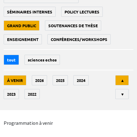
SÉMINAIRES INTERNES
POLICY LECTURES
GRAND PUBLIC
SOUTENANCES DE THÈSE
ENSEIGNEMENT
CONFÉRENCES/WORKSHOPS
tout
sciences echos
Tri
À VENIR
2026
2025
2024
▲
2023
2022
▼
Programmation à venir