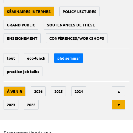
SÉMINAIRES INTERNES
POLICY LECTURES
GRAND PUBLIC
SOUTENANCES DE THÈSE
ENSEIGNEMENT
CONFÉRENCES/WORKSHOPS
tout
eco-lunch
phd seminar
practice job talks
Tri
À VENIR
2026
2025
2024
▲
2023
2022
▼
Programmation à venir