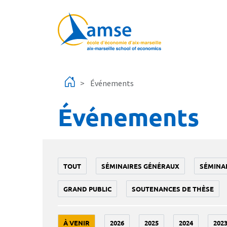
Aller au contenu principal
Événements
Événements
TOUT
SÉMINAIRES GÉNÉRAUX
SÉMINA
GRAND PUBLIC
SOUTENANCES DE THÈSE
À VENIR
2026
2025
2024
202