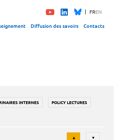
FR
EN
seignement
Diffusion des savoirs
Contacts
MINAIRES INTERNES
POLICY LECTURES
Tri
▲
▼