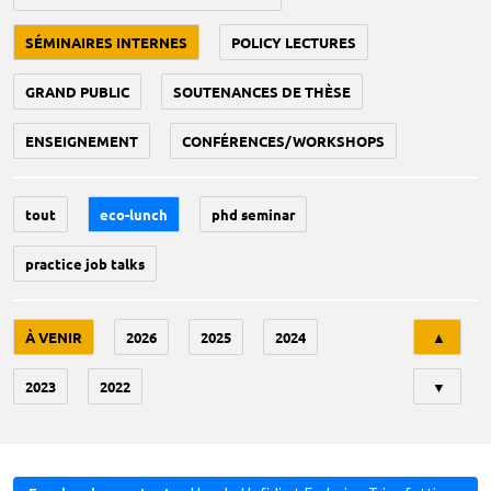
SÉMINAIRES INTERNES
POLICY LECTURES
GRAND PUBLIC
SOUTENANCES DE THÈSE
ENSEIGNEMENT
CONFÉRENCES/WORKSHOPS
tout
eco-lunch
phd seminar
practice job talks
Tri
À VENIR
2026
2025
2024
▲
2023
2022
▼