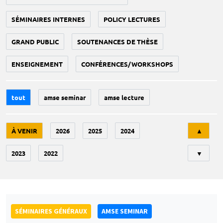
SÉMINAIRES INTERNES
POLICY LECTURES
GRAND PUBLIC
SOUTENANCES DE THÈSE
ENSEIGNEMENT
CONFÉRENCES/WORKSHOPS
tout
amse seminar
amse lecture
Tri
À VENIR
2026
2025
2024
▲
2023
2022
▼
SÉMINAIRES GÉNÉRAUX
AMSE SEMINAR