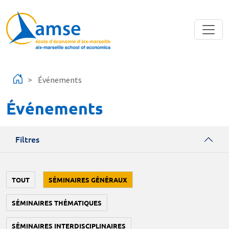
Aller au contenu principal
Événements
Événements
Filtres
TOUT
SÉMINAIRES GÉNÉRAUX
SÉMINAIRES THÉMATIQUES
SÉMINAIRES INTERDISCIPLINAIRES