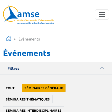
Aller au contenu principal
Événements
Événements
Filtres
TOUT
SÉMINAIRES GÉNÉRAUX
SÉMINAIRES THÉMATIQUES
SÉMINAIRES INTERDISCIPLINAIRES