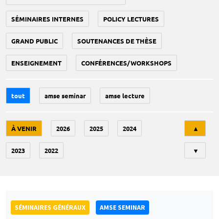
SÉMINAIRES INTERNES
POLICY LECTURES
GRAND PUBLIC
SOUTENANCES DE THÈSE
ENSEIGNEMENT
CONFÉRENCES/WORKSHOPS
tout
amse seminar
amse lecture
Tri
À VENIR
2026
2025
2024
▲
2023
2022
▼
SÉMINAIRES GÉNÉRAUX
AMSE SEMINAR