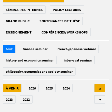
SÉMINAIRES INTERNES
POLICY LECTURES
GRAND PUBLIC
SOUTENANCES DE THÈSE
ENSEIGNEMENT
CONFÉRENCES/WORKSHOPS
tout
finance seminar
french-japanese webinar
history and economics seminar
inter-eval seminar
philosophy, economics and society seminar
Tri
À VENIR
2026
2025
2024
▲
2023
2022
▼