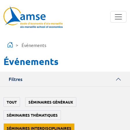
Aller au contenu principal
Événements
Événements
Filtres
TOUT
SÉMINAIRES GÉNÉRAUX
SÉMINAIRES THÉMATIQUES
SÉMINAIRES INTERDISCIPLINAIRES