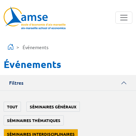
Aller au contenu principal
Événements
Événements
Filtres
TOUT
SÉMINAIRES GÉNÉRAUX
SÉMINAIRES THÉMATIQUES
SÉMINAIRES INTERDISCIPLINAIRES