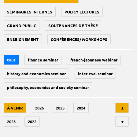
SÉMINAIRES INTERNES
POLICY LECTURES
GRAND PUBLIC
SOUTENANCES DE THÈSE
ENSEIGNEMENT
CONFÉRENCES/WORKSHOPS
tout
finance seminar
french-japanese webinar
history and economics seminar
inter-eval seminar
philosophy, economics and society seminar
Tri
À VENIR
2026
2025
2024
▲
2023
2022
▼