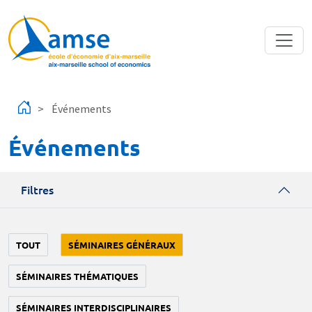
Aller au contenu principal
Événements
Événements
Filtres
TOUT
SÉMINAIRES GÉNÉRAUX
SÉMINAIRES THÉMATIQUES
SÉMINAIRES INTERDISCIPLINAIRES