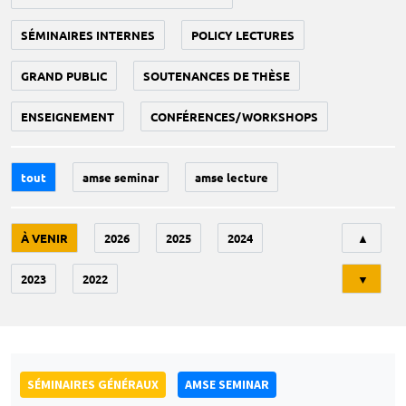
SÉMINAIRES INTERNES
POLICY LECTURES
GRAND PUBLIC
SOUTENANCES DE THÈSE
ENSEIGNEMENT
CONFÉRENCES/WORKSHOPS
tout
amse seminar
amse lecture
Tri
À VENIR
2026
2025
2024
▲
2023
2022
▼
SÉMINAIRES GÉNÉRAUX
AMSE SEMINAR