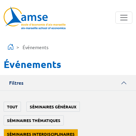
Aller au contenu principal
Événements
Événements
Filtres
TOUT
SÉMINAIRES GÉNÉRAUX
SÉMINAIRES THÉMATIQUES
SÉMINAIRES INTERDISCIPLINAIRES