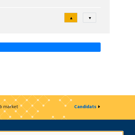
Tri
▲
▼
ob market
Candidats
estion des cookies
Intranet