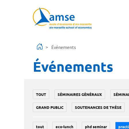
Aller au contenu principal
Événements
Événements
TOUT
SÉMINAIRES GÉNÉRAUX
SÉMINA
GRAND PUBLIC
SOUTENANCES DE THÈSE
tout
eco-lunch
phd seminar
practi