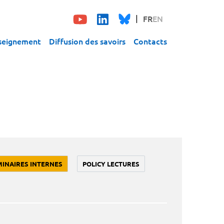
FR
EN
seignement
Diffusion des savoirs
Contacts
MINAIRES INTERNES
POLICY LECTURES