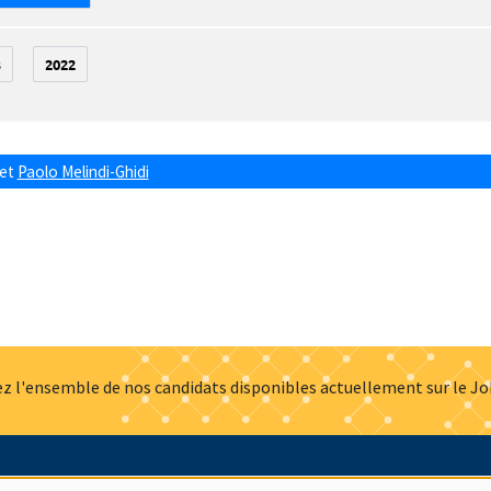
3
2022
et
Paolo Melindi-Ghidi
z l'ensemble de nos candidats disponibles actuellement sur le J
Actualités
Offres d'emploi
Presse
Mentions légales
G