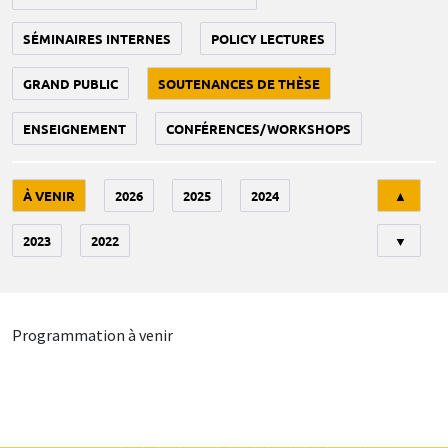
SÉMINAIRES INTERNES
POLICY LECTURES
GRAND PUBLIC
SOUTENANCES DE THÈSE
ENSEIGNEMENT
CONFÉRENCES/WORKSHOPS
Tri
À VENIR
2026
2025
2024
▲
2023
2022
▼
Programmation à venir