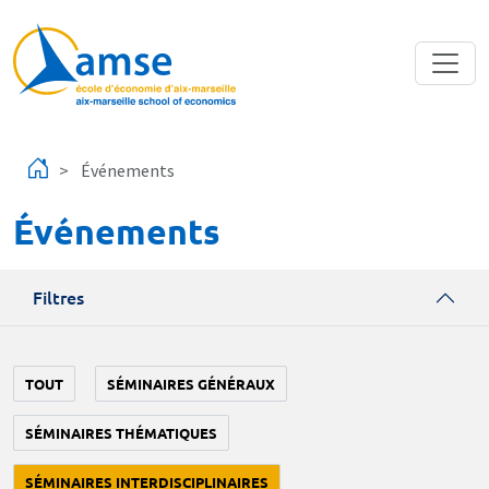
Aller au contenu principal
Événements
Événements
Filtres
TOUT
SÉMINAIRES GÉNÉRAUX
SÉMINAIRES THÉMATIQUES
SÉMINAIRES INTERDISCIPLINAIRES