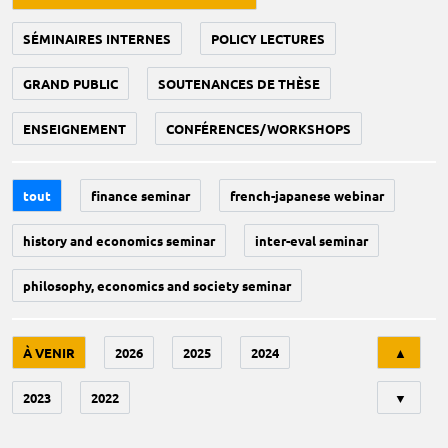
SÉMINAIRES INTERNES
POLICY LECTURES
GRAND PUBLIC
SOUTENANCES DE THÈSE
ENSEIGNEMENT
CONFÉRENCES/WORKSHOPS
tout
finance seminar
french-japanese webinar
history and economics seminar
inter-eval seminar
philosophy, economics and society seminar
Tri
À VENIR
2026
2025
2024
▲
2023
2022
▼