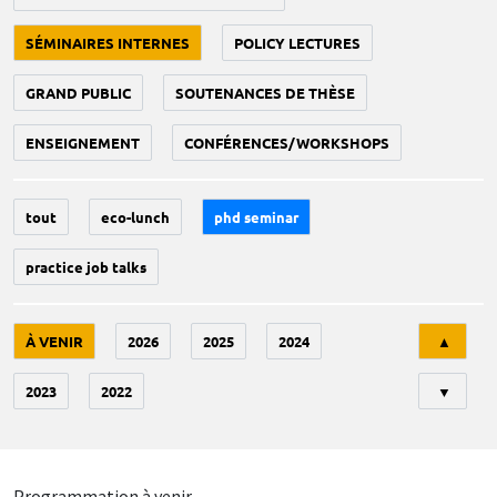
SÉMINAIRES INTERNES
POLICY LECTURES
GRAND PUBLIC
SOUTENANCES DE THÈSE
ENSEIGNEMENT
CONFÉRENCES/WORKSHOPS
tout
eco-lunch
phd seminar
practice job talks
Tri
À VENIR
2026
2025
2024
▲
2023
2022
▼
Programmation à venir