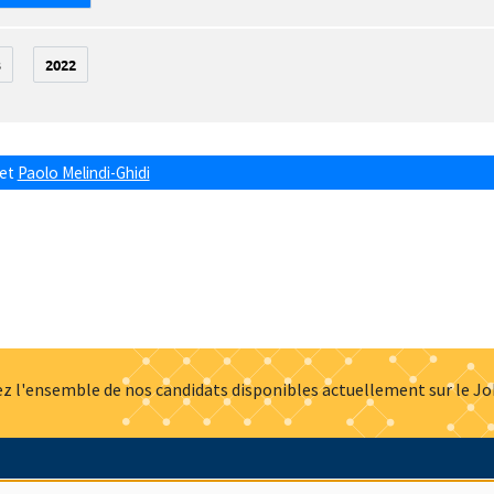
3
2022
et
Paolo Melindi-Ghidi
z l'ensemble de nos candidats disponibles actuellement sur le J
Actualités
Offres d'emploi
Presse
Mentions légales
G