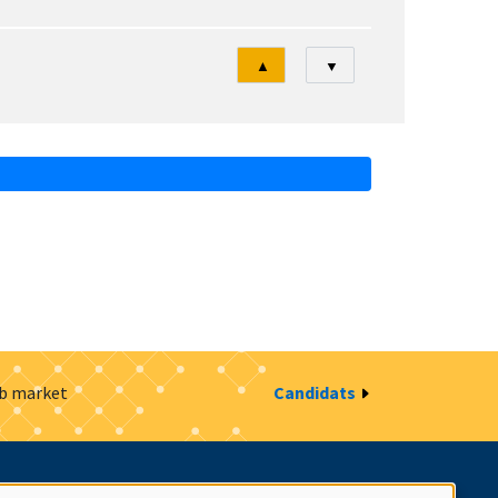
Tri
▲
▼
ob market
Candidats
estion des cookies
Intranet