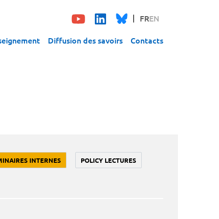
FR
EN
seignement
Diffusion des savoirs
Contacts
MINAIRES INTERNES
POLICY LECTURES