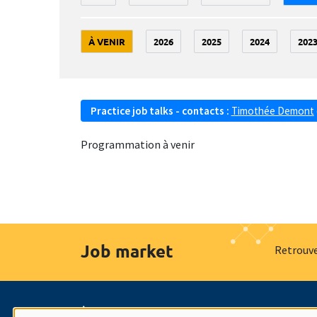
À VENIR
2026
2025
2024
202
Practice job talks - contacts :
Timothée Demont
Programmation à venir
Job market
Retrouve
À propos
Nos engagements
Hommage à