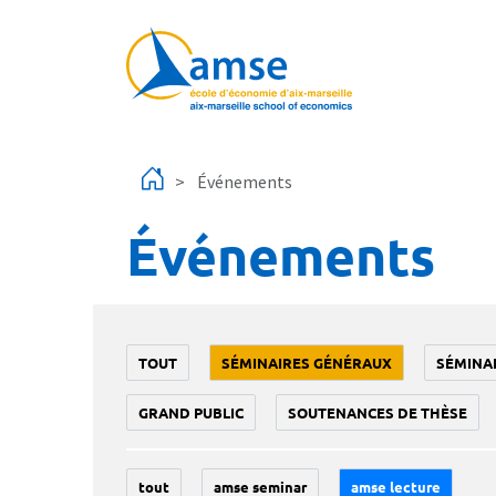
Aller au contenu principal
Événements
Événements
TOUT
SÉMINAIRES GÉNÉRAUX
SÉMINA
GRAND PUBLIC
SOUTENANCES DE THÈSE
tout
amse seminar
amse lecture