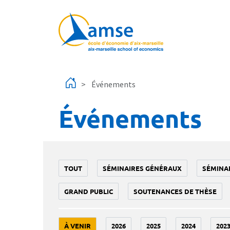
Aller au contenu principal
Événements
Événements
TOUT
SÉMINAIRES GÉNÉRAUX
SÉMINA
GRAND PUBLIC
SOUTENANCES DE THÈSE
À VENIR
2026
2025
2024
202