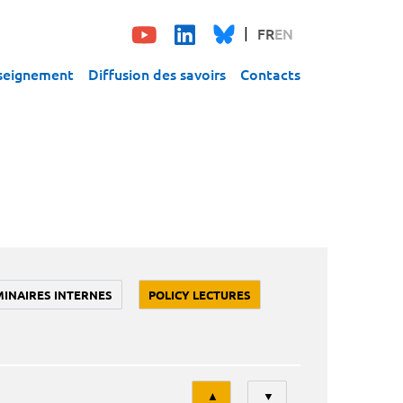
FR
EN
seignement
Diffusion des savoirs
Contacts
MINAIRES INTERNES
POLICY LECTURES
Tri
▲
▼