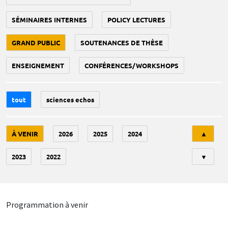
SÉMINAIRES INTERNES
POLICY LECTURES
GRAND PUBLIC
SOUTENANCES DE THÈSE
ENSEIGNEMENT
CONFÉRENCES/WORKSHOPS
tout
sciences echos
Tri
À VENIR
2026
2025
2024
▲
2023
2022
▼
Programmation à venir