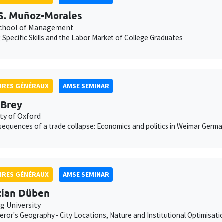
S. Muñoz-Morales
chool of Management
g Specific Skills and the Labor Market of College Graduates
IRES GÉNÉRAUX
AMSE SEMINAR
 Brey
ty of Oxford
equences of a trade collapse: Economics and politics in Weimar Germ
IRES GÉNÉRAUX
AMSE SEMINAR
tian Düben
 University
ror's Geography - City Locations, Nature and Institutional Optimisati