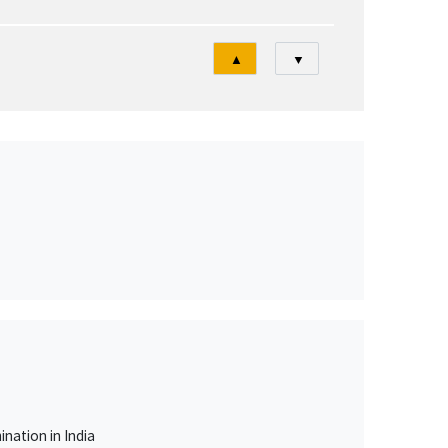
Tri
▲
▼
nation in India