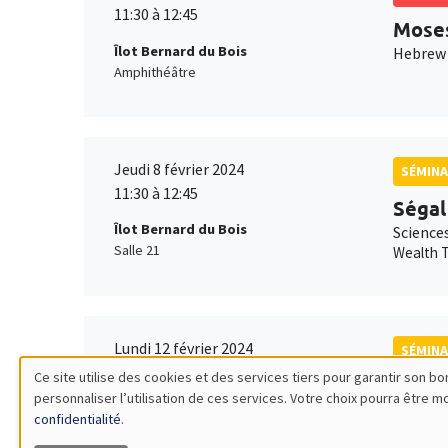
11:30 à 12:45
Mose
Îlot Bernard du Bois
Hebrew 
Amphithéâtre
Jeudi 8 février 2024
SÉMINA
11:30 à 12:45
Ségal
Îlot Bernard du Bois
Science
Salle 21
Wealth T
Lundi 12 février 2024
SÉMINA
11:30 à 12:45
Ce site utilise des cookies et des services tiers pour garantir son 
Isabe
personnaliser l’utilisation de ces services. Votre choix pourra être 
Utilisation
Îlot Bernard du Bois
Science
confidentialité
.
Amphithéâtre
Friction