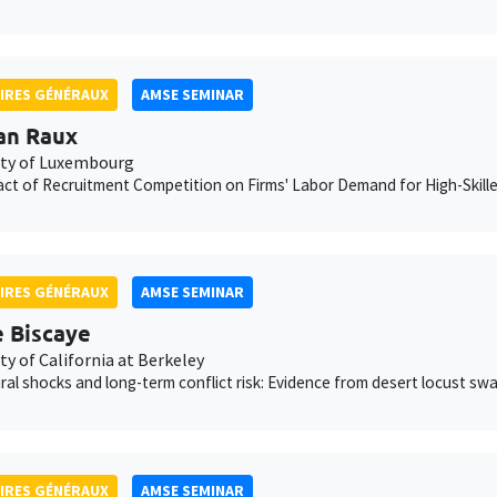
IRES GÉNÉRAUX
AMSE SEMINAR
an Raux
ity of Luxembourg
ct of Recruitment Competition on Firms' Labor Demand for High-Skill
IRES GÉNÉRAUX
AMSE SEMINAR
e Biscaye
ty of California at Berkeley
ural shocks and long-term conflict risk: Evidence from desert locust sw
IRES GÉNÉRAUX
AMSE SEMINAR