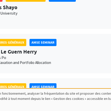
s Shayo
University
IRES GÉNÉRAUX
AMSE SEMINAR
 Le Guern Herry
s Po
axation and Portfolio Allocation
IRES GÉNÉRAUX
AMSE SEMINAR
bon fonctionnement, analyser la fréquentation du site et proposer des conte
lle Méjean
modifié à tout moment depuis le lien « Gestion des cookies » accessible en 
sPo
s and adjustments in firm-to-firm trade