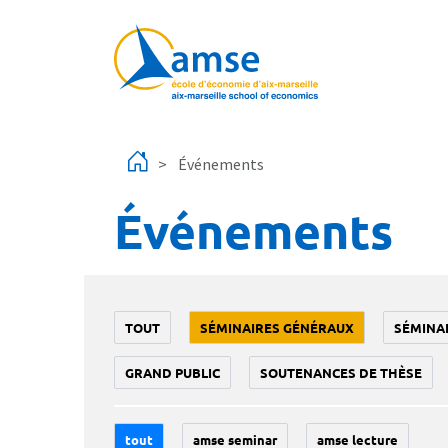
Aller au contenu principal
Événements
Événements
TOUT
SÉMINAIRES GÉNÉRAUX
SÉMINA
GRAND PUBLIC
SOUTENANCES DE THÈSE
tout
amse seminar
amse lecture