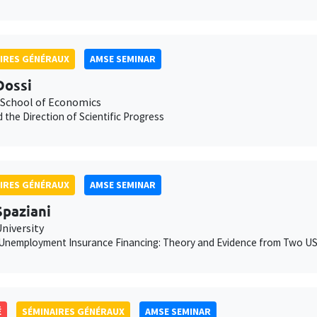
IRES GÉNÉRAUX
AMSE SEMINAR
Dossi
School of Economics
 the Direction of Scientific Progress
IRES GÉNÉRAUX
AMSE SEMINAR
Spaziani
niversity
Unemployment Insurance Financing: Theory and Evidence from Two US
É
SÉMINAIRES GÉNÉRAUX
AMSE SEMINAR