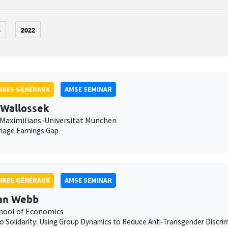
3
2022
IRES GÉNÉRAUX
AMSE SEMINAR
 Wallossek
Maximilians-Universitat München
iage Earnings Gap
IRES GÉNÉRAUX
AMSE SEMINAR
an Webb
chool of Economics
to Solidarity: Using Group Dynamics to Reduce Anti-Transgender Discrimi