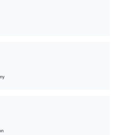
any
on