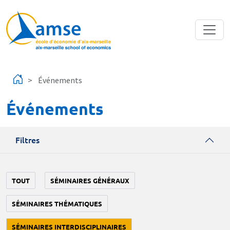
Aller au contenu principal
Événements
Événements
Filtres
TOUT
SÉMINAIRES GÉNÉRAUX
SÉMINAIRES THÉMATIQUES
SÉMINAIRES INTERDISCIPLINAIRES