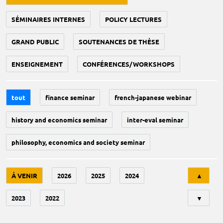
SÉMINAIRES INTERNES
POLICY LECTURES
GRAND PUBLIC
SOUTENANCES DE THÈSE
ENSEIGNEMENT
CONFÉRENCES/WORKSHOPS
tout
finance seminar
french-japanese webinar
history and economics seminar
inter-eval seminar
philosophy, economics and society seminar
Tri
À VENIR
2026
2025
2024
▲
2023
2022
▼