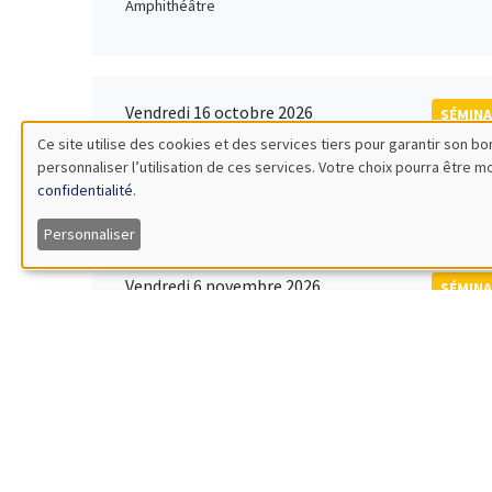
Amphithéâtre
Vendredi 16 octobre 2026
SÉMINA
11:00 à 12:15
Ce site utilise des cookies et des services tiers pour garantir son 
Rober
personnaliser l’utilisation de ces services. Votre choix pourra être 
Utilisation
MEGA
Universi
confidentialité
.
des
Personnaliser
données
Vendredi 6 novembre 2026
SÉMINA
12:00 à 13:00
TBA
personnelles
Îlot Bernard du Bois
et
des
Lundi 9 novembre 2026
SÉMINA
11:30 à 12:45