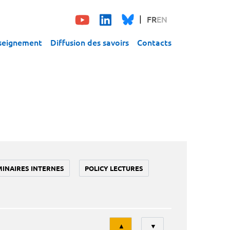
FR
EN
seignement
Diffusion des savoirs
Contacts
MINAIRES INTERNES
POLICY LECTURES
Tri
▲
▼