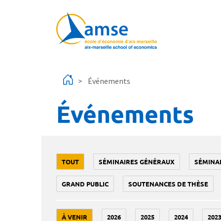
Aller au contenu principal
Événements
Événements
TOUT
SÉMINAIRES GÉNÉRAUX
SÉMINA
GRAND PUBLIC
SOUTENANCES DE THÈSE
À VENIR
2026
2025
2024
202