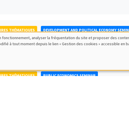
IRES THÉMATIQUES
DEVELOPMENT AND POLITICAL ECONOMY SEMI
bon fonctionnement, analyser la fréquentation du site et proposer des conte
to Nisticò
modifié à tout moment depuis le lien « Gestion des cookies » accessible en 
ty of Naples Federico II
IRES THÉMATIQUES
PUBLIC ECONOMICS SEMINAR
IRES GÉNÉRAUX
AMSE SEMINAR