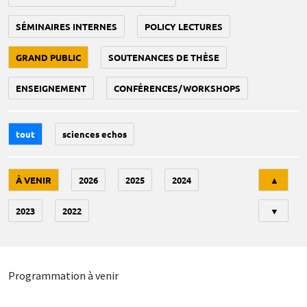
SÉMINAIRES INTERNES
POLICY LECTURES
GRAND PUBLIC
SOUTENANCES DE THÈSE
ENSEIGNEMENT
CONFÉRENCES/WORKSHOPS
tout
sciences echos
Tri
À VENIR
2026
2025
2024
▲
2023
2022
▼
Programmation à venir