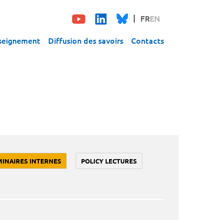
FR
EN
seignement
Diffusion des savoirs
Contacts
MINAIRES INTERNES
POLICY LECTURES