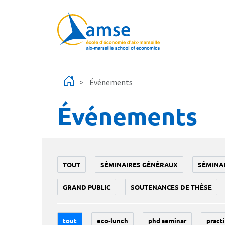
Aller au contenu principal
Événements
Événements
TOUT
SÉMINAIRES GÉNÉRAUX
SÉMINA
GRAND PUBLIC
SOUTENANCES DE THÈSE
tout
eco-lunch
phd seminar
practi