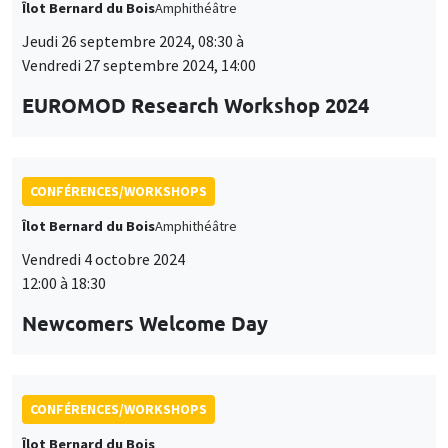
CONFÉRENCES/WORKSHOPS
modifié à tout moment depuis le lien « Gestion des cookies »
données
Îlot Bernard du Bois
Amphithéâtre
accessible en bas de page. Pour en savoir plus, consultez notre
personnelles
politique de confidentialité
.
Vendredi 4 octobre 2024
et
12:00 à 18:30
Personnaliser
Refuser
Accepter
des
Newcomers Welcome Day
cookies
CONFÉRENCES/WORKSHOPS
Îlot Bernard du Bois
Lundi 14 octobre 2024, 09:00 à
Mardi 15 octobre 2024, 14:00
Doctoral Workshop on Quantitative
Dynamic Economics