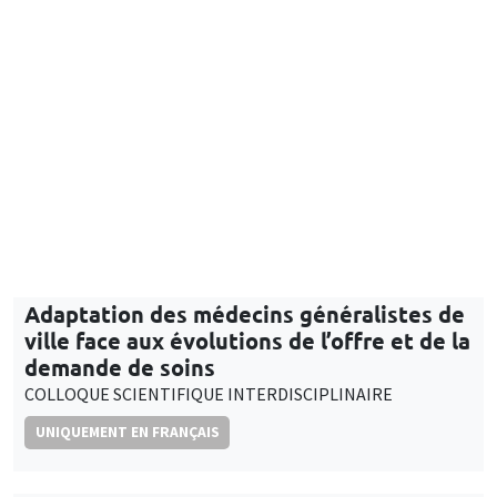
Jeudi 21 mars 2024
09:30 à 17:00
Adaptation des médecins généralistes de
ville face aux évolutions de l’offre et de la
demande de soins
COLLOQUE SCIENTIFIQUE INTERDISCIPLINAIRE
UNIQUEMENT EN FRANÇAIS
CONFÉRENCES/WORKSHOPS
Îlot Bernard du Bois
Salle 2-32
Jeudi 4 avril 2024
15:00 à 17:00
Données personnelles dans les projets de
recherche : réglementation, protection,