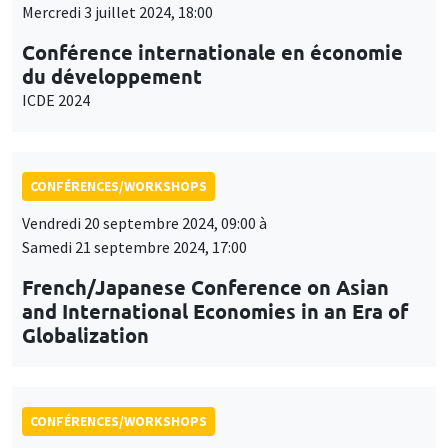
Vendredi 20 septembre 2024, 09:00 à
Samedi 21 septembre 2024, 17:00
French/Japanese Conference on Asian
and International Economies in an Era of
Globalization
CONFÉRENCES/WORKSHOPS
Îlot Bernard du Bois
Amphithéâtre
Jeudi 26 septembre 2024, 08:30 à
Vendredi 27 septembre 2024, 14:00
EUROMOD Research Workshop 2024
Ce site utilise des cookies et des services tiers pour garantir son bon
Utilisation
fonctionnement, analyser la fréquentation du site et proposer des
contenus multimédias. Vous êtes libre d’accepter, de refuser ou de
des
personnaliser l’utilisation de ces services. Votre choix pourra être