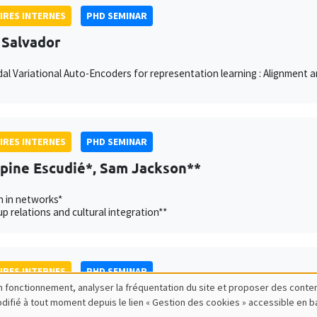
IRES INTERNES
PHD SEMINAR
 Salvador
al Variational Auto-Encoders for representation learning : Alignment
IRES INTERNES
PHD SEMINAR
ppine Escudié*, Sam Jackson**
n in networks*
p relations and cultural integration**
IRES INTERNES
PHD SEMINAR
bon fonctionnement, analyser la fréquentation du site et proposer des conte
lde Esposito*, Johannes Schrön**
modifié à tout moment depuis le lien « Gestion des cookies » accessible en 
University of Konstanz**