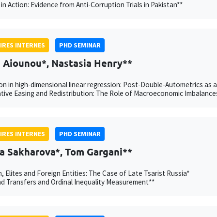
in Action: Evidence from Anti-Corruption Trials in Pakistan**
IRES INTERNES
PHD SEMINAR
h Aiounou*, Nastasia Henry**
on in high-dimensional linear regression: Post-Double-Autometrics as 
tive Easing and Redistribution: The Role of Macroeconomic Imbalance
IRES INTERNES
PHD SEMINAR
a Sakharova*, Tom Gargani**
n, Elites and Foreign Entities: The Case of Late Tsarist Russia*
 Transfers and Ordinal Inequality Measurement**