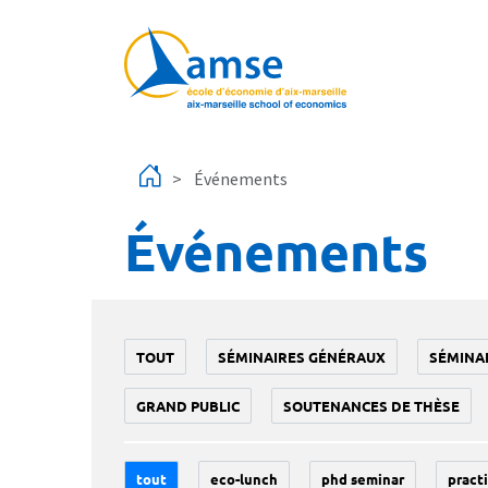
Aller au contenu principal
Événements
Événements
TOUT
SÉMINAIRES GÉNÉRAUX
SÉMINA
GRAND PUBLIC
SOUTENANCES DE THÈSE
tout
eco-lunch
phd seminar
practi