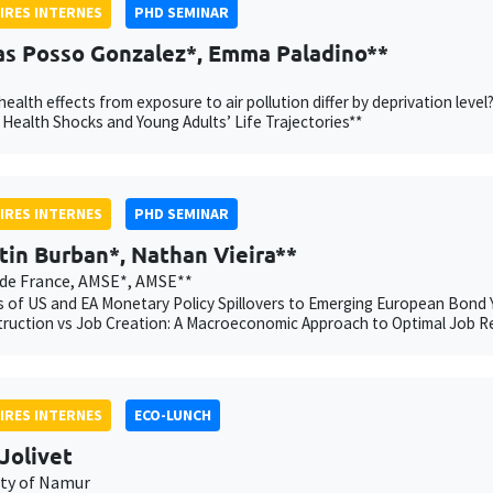
IRES INTERNES
PHD SEMINAR
as Posso Gonzalez*, Emma Paladino**
ealth effects from exposure to air pollution differ by deprivation l
 Health Shocks and Young Adults’ Life Trajectories**
IRES INTERNES
PHD SEMINAR
tin Burban*, Nathan Vieira**
de France, AMSE*, AMSE**
 of US and EA Monetary Policy Spillovers to Emerging European Bond Y
ruction vs Job Creation: A Macroeconomic Approach to Optimal Job R
IRES INTERNES
ECO-LUNCH
Jolivet
ity of Namur