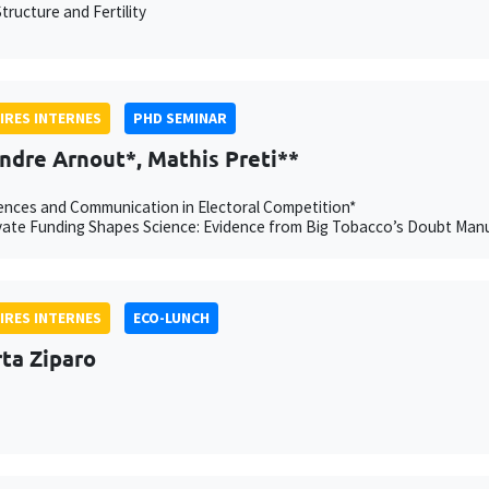
tructure and Fertility
IRES INTERNES
PHD SEMINAR
ndre Arnout*, Mathis Preti**
nces and Communication in Electoral Competition*
ate Funding Shapes Science: Evidence from Big Tobacco’s Doubt Manu
IRES INTERNES
ECO-LUNCH
ta Ziparo