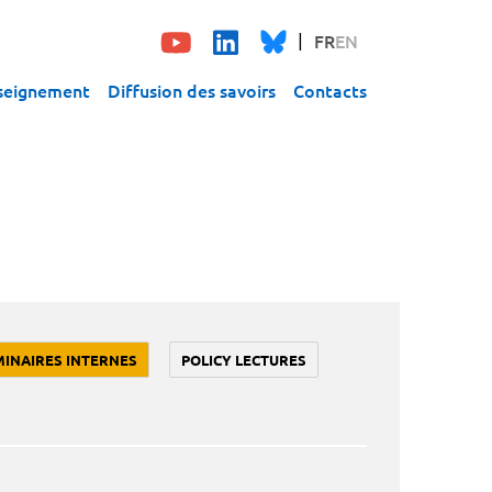
FR
EN
seignement
Diffusion des savoirs
Contacts
MINAIRES INTERNES
POLICY LECTURES