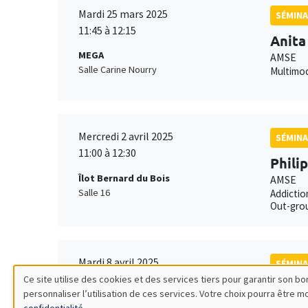
Mardi 25 mars 2025
SÉMINA
11:45 à 12:15
Anita
MEGA
AMSE
Salle Carine Nourry
Multimod
Mercredi 2 avril 2025
SÉMINA
11:00 à 12:30
Phili
Îlot Bernard du Bois
AMSE
Salle 16
Addictio
Out-grou
Mardi 8 avril 2025
SÉMINA
11:00 à 12:30
Ce site utilise des cookies et des services tiers pour garantir son 
Mathi
personnaliser l’utilisation de ces services. Votre choix pourra être 
Utilisation
Îlot Bernard du Bois
AMSE*, 
confidentialité
.