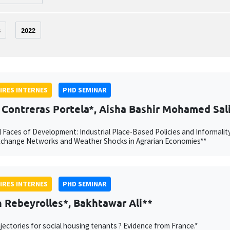
3
2022
IRES INTERNES
PHD SEMINAR
 Contreras Portela*, Aisha Bashir Mohamed Sal
 Faces of Development: Industrial Place-Based Policies and Informalit
xchange Networks and Weather Shocks in Agrarian Economies**
IRES INTERNES
PHD SEMINAR
 Rebeyrolles*, Bakhtawar Ali**
jectories for social housing tenants ? Evidence from France.*