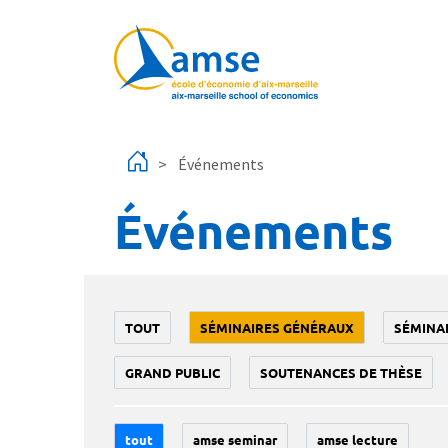
Aller au contenu principal
Événements
Événements
TOUT
SÉMINAIRES GÉNÉRAUX
SÉMINA
GRAND PUBLIC
SOUTENANCES DE THÈSE
tout
amse seminar
amse lecture