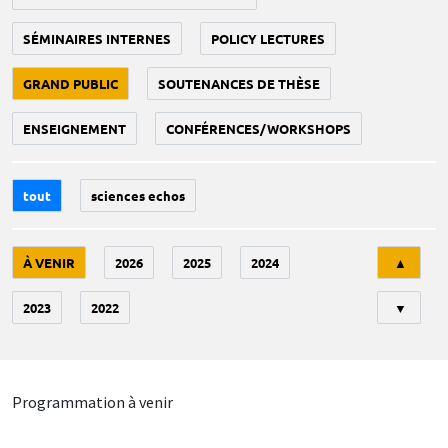
SÉMINAIRES INTERNES
POLICY LECTURES
GRAND PUBLIC
SOUTENANCES DE THÈSE
ENSEIGNEMENT
CONFÉRENCES/WORKSHOPS
tout
sciences echos
Tri
À VENIR
2026
2025
2024
▲
2023
2022
▼
Programmation à venir