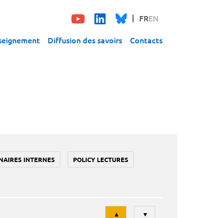
FR
EN
seignement
Diffusion des savoirs
Contacts
NAIRES INTERNES
POLICY LECTURES
Tri
▲
▼