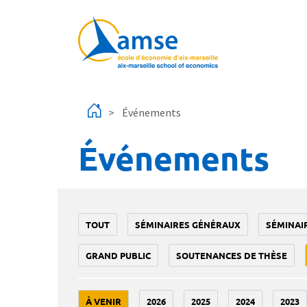
Aller au contenu principal
Événements
Événements
TOUT
SÉMINAIRES GÉNÉRAUX
SÉMINAI
GRAND PUBLIC
SOUTENANCES DE THÈSE
À VENIR
2026
2025
2024
2023