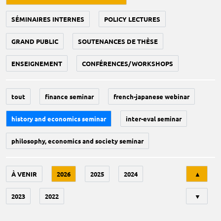
SÉMINAIRES INTERNES
POLICY LECTURES
GRAND PUBLIC
SOUTENANCES DE THÈSE
ENSEIGNEMENT
CONFÉRENCES/WORKSHOPS
tout
finance seminar
french-japanese webinar
history and economics seminar
inter-eval seminar
philosophy, economics and society seminar
Tri
À VENIR
2026
2025
2024
▲
2023
2022
▼