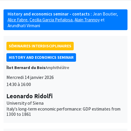
History and economics seminar - contacts :
Jean Boutier
,
Alice Fabre
,
Cecilia Garcia Peñalosa
,
Alain Trannoy
et
Arundhati Virmani
SÉMINAIRES INTERDISCIPLINAIRES
HISTORY AND ECONOMICS SEMINAR
Îlot Bernard du Bois
Amphithéâtre
Mercredi 14 janvier 2026
14:30 à 16:00
Leonardo Ridolfi
University of Siena
Italy's long‐term economic performance: GDP estimates from
1300 to 1861