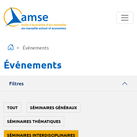
Aller au contenu principal
Événements
Événements
Filtres
TOUT
SÉMINAIRES GÉNÉRAUX
SÉMINAIRES THÉMATIQUES
SÉMINAIRES INTERDISCIPLINAIRES