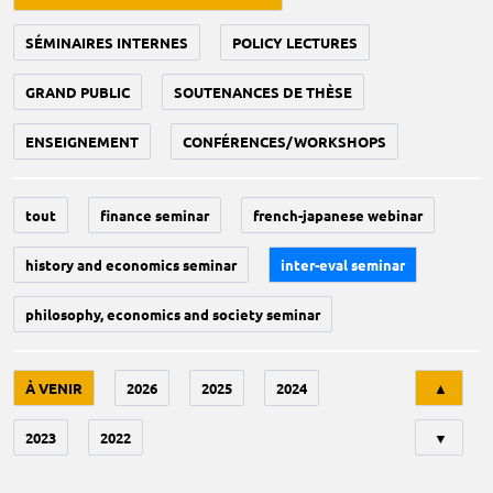
SÉMINAIRES INTERNES
POLICY LECTURES
GRAND PUBLIC
SOUTENANCES DE THÈSE
ENSEIGNEMENT
CONFÉRENCES/WORKSHOPS
tout
finance seminar
french-japanese webinar
history and economics seminar
inter-eval seminar
philosophy, economics and society seminar
Tri
À VENIR
2026
2025
2024
▲
2023
2022
▼