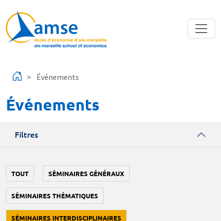
Aller au contenu principal
Événements
Événements
Filtres
TOUT
SÉMINAIRES GÉNÉRAUX
SÉMINAIRES THÉMATIQUES
SÉMINAIRES INTERDISCIPLINAIRES