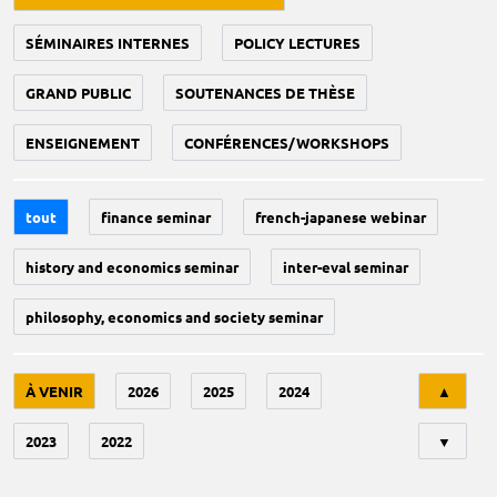
SÉMINAIRES INTERNES
POLICY LECTURES
GRAND PUBLIC
SOUTENANCES DE THÈSE
ENSEIGNEMENT
CONFÉRENCES/WORKSHOPS
tout
finance seminar
french-japanese webinar
history and economics seminar
inter-eval seminar
philosophy, economics and society seminar
Tri
À VENIR
2026
2025
2024
▲
2023
2022
▼