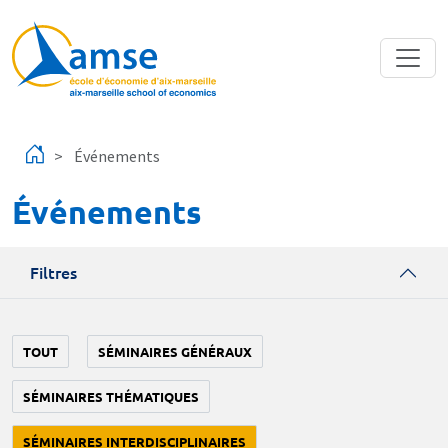
Aller au contenu principal
Événements
Événements
Filtres
TOUT
SÉMINAIRES GÉNÉRAUX
SÉMINAIRES THÉMATIQUES
SÉMINAIRES INTERDISCIPLINAIRES