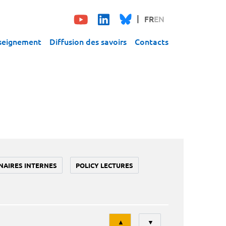
FR
EN
seignement
Diffusion des savoirs
Contacts
NAIRES INTERNES
POLICY LECTURES
Tri
▲
▼