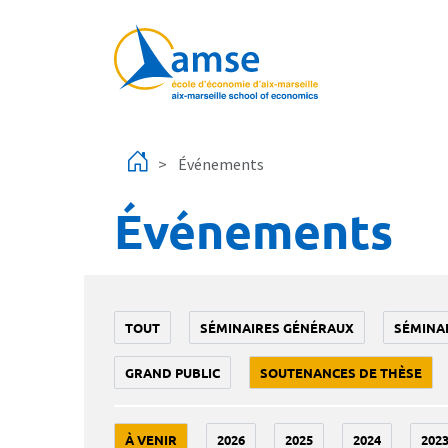
Aller au contenu principal
Événements
Événements
TOUT
SÉMINAIRES GÉNÉRAUX
SÉMINA
GRAND PUBLIC
SOUTENANCES DE THÈSE
À VENIR
2026
2025
2024
202