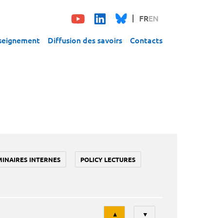
FR
EN
seignement
Diffusion des savoirs
Contacts
MINAIRES INTERNES
POLICY LECTURES
Tri
▲
▼