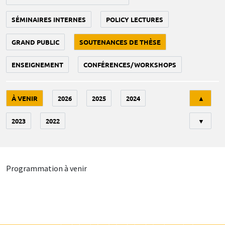
SÉMINAIRES INTERNES
POLICY LECTURES
GRAND PUBLIC
SOUTENANCES DE THÈSE
ENSEIGNEMENT
CONFÉRENCES/WORKSHOPS
Tri
À VENIR
2026
2025
2024
▲
2023
2022
▼
Programmation à venir