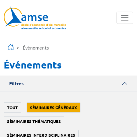
Aller au contenu principal
Événements
Événements
Filtres
TOUT
SÉMINAIRES GÉNÉRAUX
SÉMINAIRES THÉMATIQUES
SÉMINAIRES INTERDISCIPLINAIRES