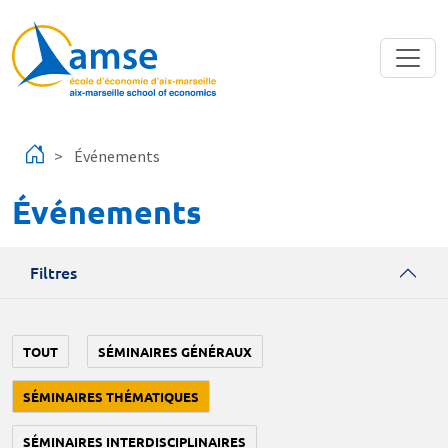
Aller au contenu principal
Événements
Événements
Filtres
TOUT
SÉMINAIRES GÉNÉRAUX
SÉMINAIRES THÉMATIQUES
SÉMINAIRES INTERDISCIPLINAIRES