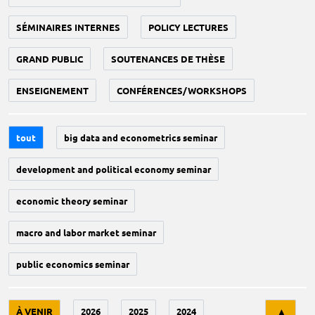
SÉMINAIRES INTERNES
POLICY LECTURES
GRAND PUBLIC
SOUTENANCES DE THÈSE
ENSEIGNEMENT
CONFÉRENCES/WORKSHOPS
tout
big data and econometrics seminar
development and political economy seminar
economic theory seminar
macro and labor market seminar
public economics seminar
Tri
À VENIR
2026
2025
2024
▲