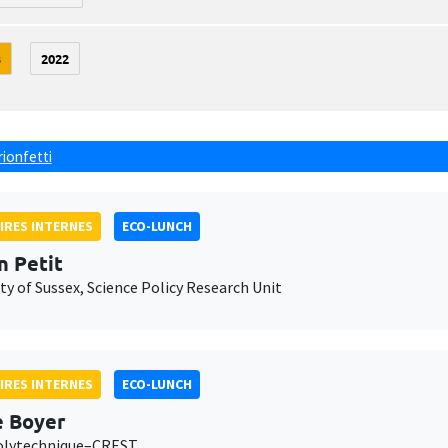
3
2022
rionfetti
IRES INTERNES
ECO-LUNCH
n Petit
ty of Sussex, Science Policy Research Unit
IRES INTERNES
ECO-LUNCH
e Boyer
olytechnique–CREST