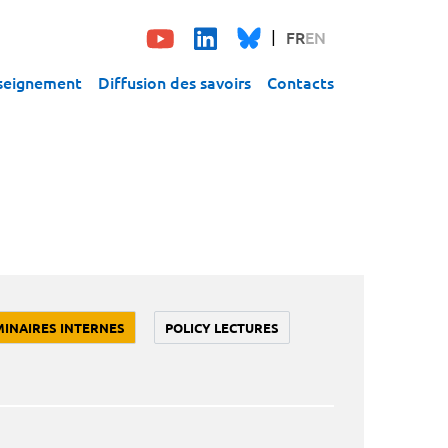
FR
EN
seignement
Diffusion des savoirs
Contacts
MINAIRES INTERNES
POLICY LECTURES