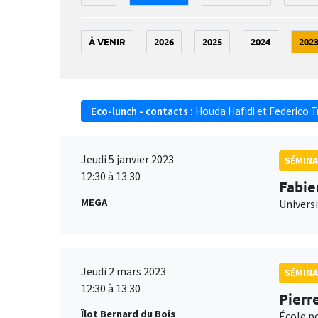
À VENIR
2026
2025
2024
202
Eco-lunch - contacts :
Houda Hafidi
et
Federico T
Jeudi 5 janvier 2023
SÉMINA
12:30 à 13:30
Fabie
MEGA
Universi
Jeudi 2 mars 2023
SÉMINA
12:30 à 13:30
Pierr
Îlot Bernard du Bois
École p