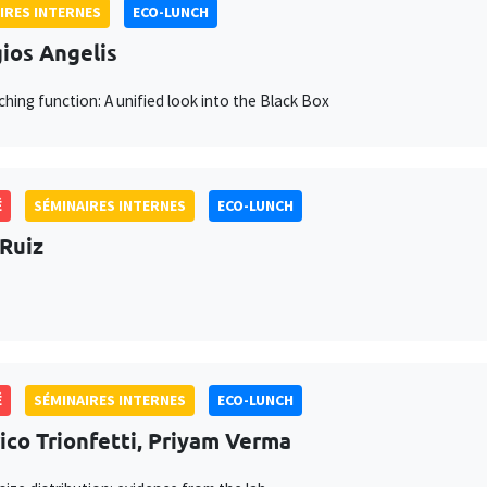
IRES INTERNES
ECO-LUNCH
ios Angelis
hing function: A unified look into the Black Box
É
SÉMINAIRES INTERNES
ECO-LUNCH
 Ruiz
É
SÉMINAIRES INTERNES
ECO-LUNCH
ico Trionfetti, Priyam Verma