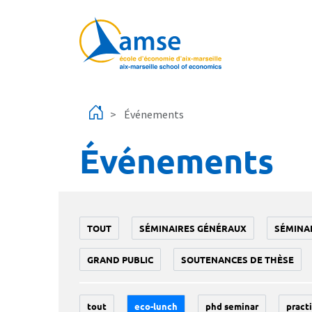
Aller au contenu principal
Événements
Événements
TOUT
SÉMINAIRES GÉNÉRAUX
SÉMINA
GRAND PUBLIC
SOUTENANCES DE THÈSE
tout
eco-lunch
phd seminar
practi