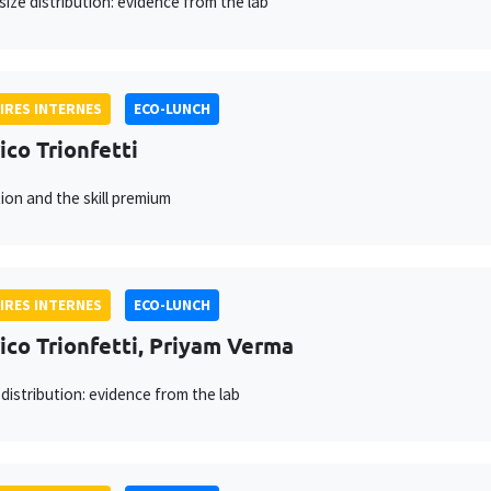
 size distribution: evidence from the lab
IRES INTERNES
ECO-LUNCH
ico Trionfetti
ion and the skill premium
IRES INTERNES
ECO-LUNCH
ico Trionfetti, Priyam Verma
 distribution: evidence from the lab