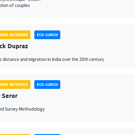
tion of couples
IRES INTERNES
ECO-LUNCH
ck Dupraz
ic distance and migration in India over the 20th century
IRES INTERNES
ECO-LUNCH
 Seror
ced Survey Methodology