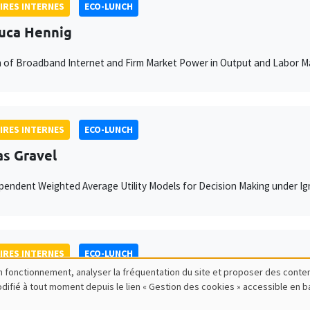
IRES INTERNES
ECO-LUNCH
uca Hennig
n of Broadband Internet and Firm Market Power in Output and Labor M
IRES INTERNES
ECO-LUNCH
as Gravel
endent Weighted Average Utility Models for Decision Making under Ig
IRES INTERNES
ECO-LUNCH
bon fonctionnement, analyser la fréquentation du site et proposer des conte
ine Camous
modifié à tout moment depuis le lien « Gestion des cookies » accessible en 
ity of Mannheim
Bank Strategic Communication and the Dynamics of Reputation