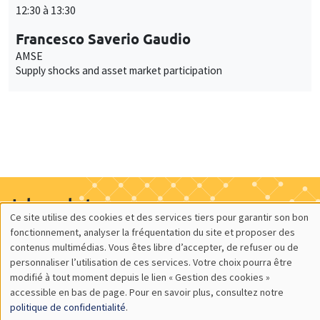
12:30 à 13:30
Francesco Saverio Gaudio
AMSE
Supply shocks and asset market participation
Job market
Ce site utilise des cookies et des services tiers pour garantir son bon
Retrouvez l'ensemble de nos candidats disponibles
Utilisation
fonctionnement, analyser la fréquentation du site et proposer des
actuellement sur le Job market
contenus multimédias. Vous êtes libre d’accepter, de refuser ou de
des
Candidats
personnaliser l’utilisation de ces services. Votre choix pourra être
modifié à tout moment depuis le lien « Gestion des cookies »
données
accessible en bas de page. Pour en savoir plus, consultez notre
personnelles
politique de confidentialité
.
À propos
Nos engagements