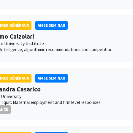
IRES GÉNÉRAUX
AMSE SEMINAR
mo Calzolari
n University Institute
al Intelligence, algorithmic recommendations and competition
IRES GÉNÉRAUX
AMSE SEMINAR
andra Casarico
 University
f I quit. Maternal employment and firm level responses
ANCE