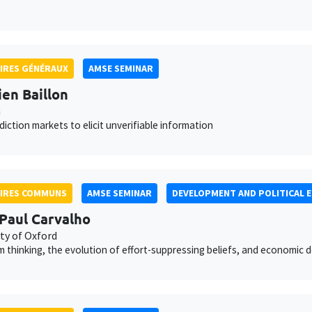
IRES GÉNÉRAUX
AMSE SEMINAR
ien Baillon
n
diction markets to elicit unverifiable information
AIRES COMMUNS
AMSE SEMINAR
DEVELOPMENT AND POLITICAL 
Paul Carvalho
ty of Oxford
 thinking, the evolution of effort-suppressing beliefs, and economic