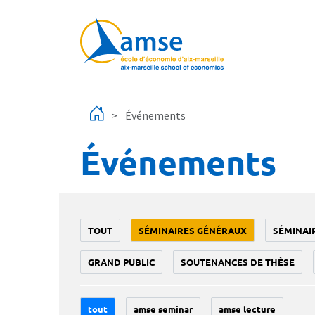
Aller au contenu principal
Événements
Événements
TOUT
SÉMINAIRES GÉNÉRAUX
SÉMINAI
GRAND PUBLIC
SOUTENANCES DE THÈSE
tout
amse seminar
amse lecture