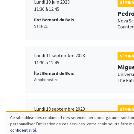
Lundi 19 juin 2023
SÉMINA
11:30 à 12:45
Pedro
Îlot Bernard du Bois
Nova Sc
Salle 21
Counteri
Lundi 11 septembre 2023
SÉMINA
11:30 à 12:45
Migue
Îlot Bernard du Bois
Universi
Amphithéâtre
The Rati
Lundi 18 septembre 2023
SÉMINA
11:30 à 12:45
Ce site utilise des cookies et des services tiers pour garantir son 
Alexa
personnaliser l’utilisation de ces services. Votre choix pourra être 
Utilisation
Îlot Bernard du Bois
Imperia
confidentialité
.
Amphithéâtre
(In)depe