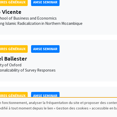
IRES GÉNÉRAUX
AMSE SEMINAR
 Vicente
hool of Business and Economics
ng Islamic Radicalization in Northern Mozambique
IRES GÉNÉRAUX
AMSE SEMINAR
l Ballester
ty of Oxford
onalizability of Survey Responses
IRES GÉNÉRAUX
AMSE SEMINAR
bon fonctionnement, analyser la fréquentation du site et proposer des conte
nder Michaelides
modifié à tout moment depuis le lien « Gestion des cookies » accessible en 
l College London
ndent Central Banks