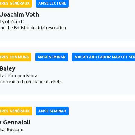
IRES GÉNÉRAUX
AMSE LECTURE
Joachim Voth
ty of Zurich
nd the British industrial revolution
AIRES COMMUNS
AMSE SEMINAR
MACRO AND LABOR MARKET SE
 Baley
itat Pompeu Fabra
urance in turbulent labor markets
IRES GÉNÉRAUX
AMSE SEMINAR
a Gennaioli
ita' Bocconi