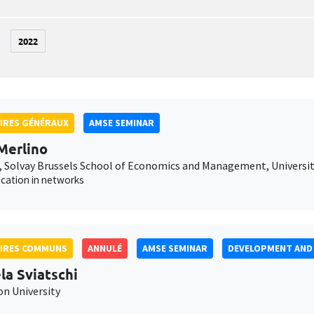
2022
IRES GÉNÉRAUX
AMSE SEMINAR
Merlino
 Solvay Brussels School of Economics and Management, Université
ocation in networks
AIRES COMMUNS
ANNULÉ
AMSE SEMINAR
DEVELOPMENT AND 
la Sviatschi
on University