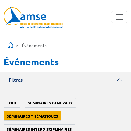
Aller au contenu principal
Événements
Événements
Filtres
TOUT
SÉMINAIRES GÉNÉRAUX
SÉMINAIRES THÉMATIQUES
SÉMINAIRES INTERDISCIPLINAIRES