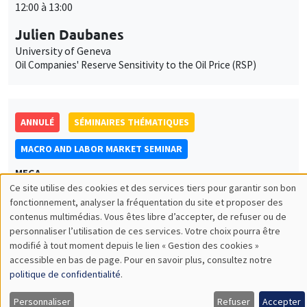
12:00 à 13:00
Julien Daubanes
University of Geneva
Oil Companies' Reserve Sensitivity to the Oil Price (RSP)
ANNULÉ
SÉMINAIRES THÉMATIQUES
MACRO AND LABOR MARKET SEMINAR
MEGA
Ce site utilise des cookies et des services tiers pour garantir son bon
Jeudi 6 avril 2023
Utilisation
fonctionnement, analyser la fréquentation du site et proposer des
10:00 à 11:00
contenus multimédias. Vous êtes libre d’accepter, de refuser ou de
des
personnaliser l’utilisation de ces services. Votre choix pourra être
Jean Imbs
modifié à tout moment depuis le lien « Gestion des cookies »
données
NYU Abu Dhabi
accessible en bas de page. Pour en savoir plus, consultez notre
Measuring openness
personnelles
politique de confidentialité
.
et
Personnaliser
Refuser
Accepter