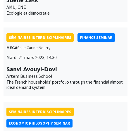
AMU, CNE
Ecologie et démocratie
SÉMINAIRES INTERDISCIPLINAIRES
FINANCE SEMINAR
MEGA
Salle Carine Nourry
Mardi 21 mars 2023, 14:30
Ce site utilise des cookies et des services tiers pour garantir son bon
Utilisation
fonctionnement, analyser la fréquentation du site et proposer des
Sanvi Avouyi-Dovi
contenus multimédias. Vous êtes libre d’accepter, de refuser ou de
des
Artem Business School
personnaliser l’utilisation de ces services. Votre choix pourra être
The French households' portfolio through the financial almost
modifié à tout moment depuis le lien « Gestion des cookies »
données
ideal demand system
accessible en bas de page. Pour en savoir plus, consultez notre
personnelles
politique de confidentialité
.
et
Personnaliser
Refuser
Accepter
SÉMINAIRES INTERDISCIPLINAIRES
des
ECONOMIC PHILOSOPHY SEMINAR
cookies