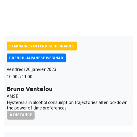
Research Institute of Economy, Trade, and Industry (RIETI)
East Asian and European firms: Comrades or competitors
À DISTANCE
SÉMINAIRES INTERDISCIPLINAIRES
FRENCH-JAPANESE WEBINAR
Vendredi 20 janvier 2023
10:00 à 11:00
Bruno Ventelou
AMSE
Hysteresis in alcohol consumption trajectories after lockdown:
the power of time preferences
À DISTANCE