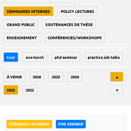
SÉMINAIRES INTERNES
POLICY LECTURES
GRAND PUBLIC
SOUTENANCES DE THÈSE
ENSEIGNEMENT
CONFÉRENCES/WORKSHOPS
tout
eco-lunch
phd seminar
practice job talks
Tri
À VENIR
2026
2025
2024
▲
2023
2022
▼
SÉMINAIRES INTERNES
PHD SEMINAR