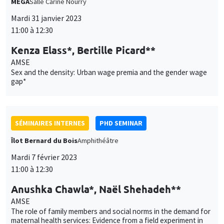
MEGA
Salle Carine Nourry
Mardi 31 janvier 2023
11:00 à 12:30
Kenza Elass*, Bertille Picard**
AMSE
Sex and the density: Urban wage premia and the gender wage
gap*
SÉMINAIRES INTERNES
PHD SEMINAR
Îlot Bernard du Bois
Amphithéâtre
Mardi 7 février 2023
11:00 à 12:30
Anushka Chawla*, Naël Shehadeh**
AMSE
The role of family members and social norms in the demand for
maternal health services: Evidence from a field experiment in