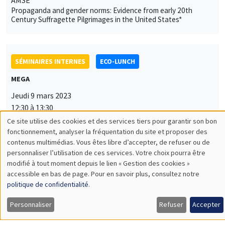
Propaganda and gender norms: Evidence from early 20th
Century Suffragette Pilgrimages in the United States*
SÉMINAIRES INTERNES
ECO-LUNCH
MEGA
Jeudi 9 mars 2023
12:30 à 13:30
Ce site utilise des cookies et des services tiers pour garantir son bon
Yannick Dupraz
Utilisation
fonctionnement, analyser la fréquentation du site et proposer des
AMSE
contenus multimédias. Vous êtes libre d’accepter, de refuser ou de
des
Linguistic distance and migration in India over the 20th century
personnaliser l’utilisation de ces services. Votre choix pourra être
modifié à tout moment depuis le lien « Gestion des cookies »
données
accessible en bas de page. Pour en savoir plus, consultez notre
personnelles
politique de confidentialité
.
SÉMINAIRES INTERNES
PHD SEMINAR
et
Personnaliser
Refuser
Accepter
MEGA
Salle Carine Nourry
des