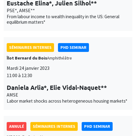
Eustache Elina*, Julien Silhol**
PSE*, AMSE**
From labour income to wealth inequality in the US: General
equilibrium matters*
SÉMINAIRES INTERNES
PHD SEMINAR
Îlot Bernard du Bois
Amphithéâtre
Mardi 24 janvier 2023
11:00 à 12:30
Daniela Arlia*, Elie Vidal-Naquet**
AMSE
Labor market shocks across heterogeneous housing markets*
ANNULÉ
SÉMINAIRES INTERNES
PHD SEMINAR