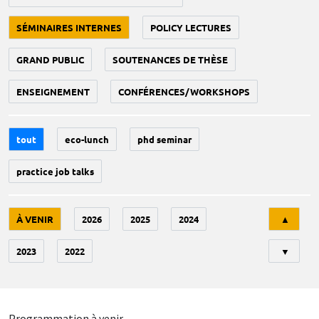
SÉMINAIRES INTERNES
POLICY LECTURES
GRAND PUBLIC
SOUTENANCES DE THÈSE
ENSEIGNEMENT
CONFÉRENCES/WORKSHOPS
tout
eco-lunch
phd seminar
practice job talks
Tri
À VENIR
2026
2025
2024
▲
2023
2022
▼
Programmation à venir