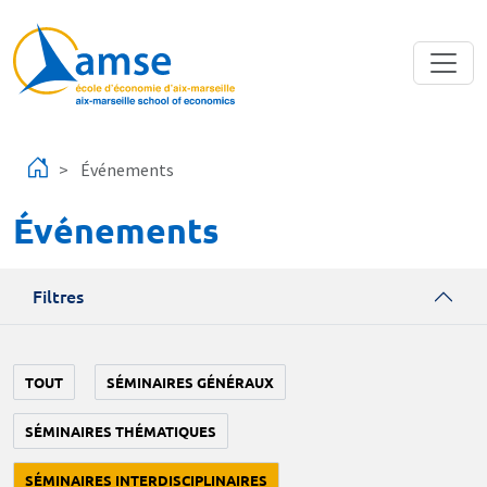
Aller au contenu principal
Événements
Événements
Filtres
TOUT
SÉMINAIRES GÉNÉRAUX
SÉMINAIRES THÉMATIQUES
SÉMINAIRES INTERDISCIPLINAIRES