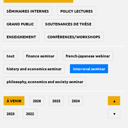
SÉMINAIRES INTERNES
POLICY LECTURES
GRAND PUBLIC
SOUTENANCES DE THÈSE
ENSEIGNEMENT
CONFÉRENCES/WORKSHOPS
tout
finance seminar
french-japanese webinar
history and economics seminar
inter-eval seminar
philosophy, economics and society seminar
Tri
À VENIR
2026
2025
2024
▲
2023
2022
▼