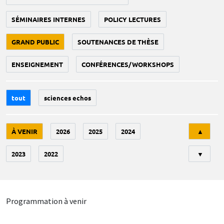
SÉMINAIRES INTERNES
POLICY LECTURES
GRAND PUBLIC
SOUTENANCES DE THÈSE
ENSEIGNEMENT
CONFÉRENCES/WORKSHOPS
tout
sciences echos
Tri
À VENIR
2026
2025
2024
▲
2023
2022
▼
Programmation à venir