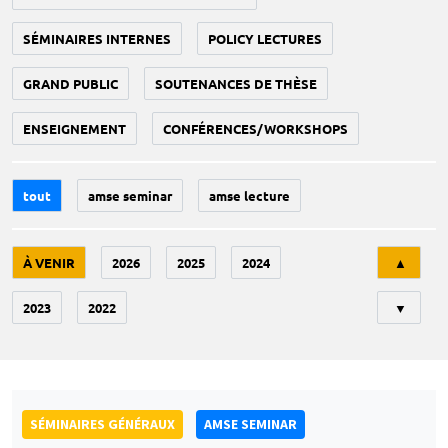
SÉMINAIRES INTERNES
POLICY LECTURES
GRAND PUBLIC
SOUTENANCES DE THÈSE
ENSEIGNEMENT
CONFÉRENCES/WORKSHOPS
tout
amse seminar
amse lecture
Tri
À VENIR
2026
2025
2024
▲
2023
2022
▼
SÉMINAIRES GÉNÉRAUX
AMSE SEMINAR