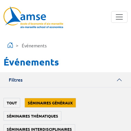
Aller au contenu principal
Événements
Événements
Filtres
TOUT
SÉMINAIRES GÉNÉRAUX
SÉMINAIRES THÉMATIQUES
SÉMINAIRES INTERDISCIPLINAIRES