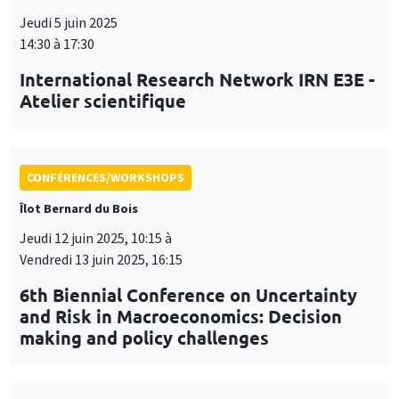
Jeudi 5 juin 2025
14:30 à 17:30
International Research Network IRN E3E -
Ce site utilise des cookies et des services tiers pour garantir son bon
Atelier scientifique
Utilisation
fonctionnement, analyser la fréquentation du site et proposer des
contenus multimédias. Vous êtes libre d’accepter, de refuser ou de
des
personnaliser l’utilisation de ces services. Votre choix pourra être
modifié à tout moment depuis le lien « Gestion des cookies »
données
CONFÉRENCES/WORKSHOPS
accessible en bas de page. Pour en savoir plus, consultez notre
personnelles
politique de confidentialité
.
Îlot Bernard du Bois
et
Jeudi 12 juin 2025, 10:15 à
Personnaliser
Refuser
Accepter
Vendredi 13 juin 2025, 16:15
des
6th Biennial Conference on Uncertainty
cookies
and Risk in Macroeconomics: Decision
making and policy challenges