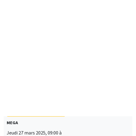
09:00 à 17:00
Journée Portes Ouvertes
CONFÉRENCES/WORKSHOPS
Îlot Bernard du Bois
Mercredi 26 mars 2025, 12:00 à
Vendredi 28 mars 2025, 12:00
LORDE 2025 Workshop
LOng-Run Dynamics in Economics - OLG Days
CONFÉRENCES/WORKSHOPS
MEGA
Jeudi 27 mars 2025, 09:00 à