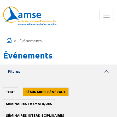
Aller au contenu principal
Événements
Événements
Filtres
TOUT
SÉMINAIRES GÉNÉRAUX
SÉMINAIRES THÉMATIQUES
SÉMINAIRES INTERDISCIPLINAIRES