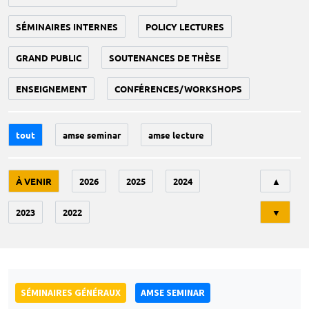
SÉMINAIRES INTERNES
POLICY LECTURES
GRAND PUBLIC
SOUTENANCES DE THÈSE
ENSEIGNEMENT
CONFÉRENCES/WORKSHOPS
tout
amse seminar
amse lecture
Tri
À VENIR
2026
2025
2024
▲
2023
2022
▼
SÉMINAIRES GÉNÉRAUX
AMSE SEMINAR